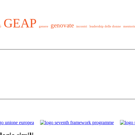
GEAP
genovate
G
genere
incontri
leadership delle donne
mentori