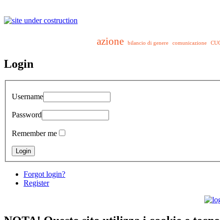
azione
bilancio di genere
comunicazione
CU
Login
Username
Password
Remember me
Forgot login?
Register